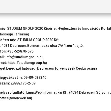
név:
STUDIUM GROUP 2020 Kísérleti-Fejlesztési és Innovációs Korlát
elősségű Társaság
dített név:
STUDIUM GROUP 2020 Kft
:
4031 Debrecen, Bornemissza utca 7/A 1.em 1. ajtó.
fon:
+36-52/870-575
il:
info@studiumgroup.hu
rnet:
https://studiumgroup.hu
get bejegyző hatóság:
Debreceni Törvényszék Cégbírósága
jegyzékszám:
09-09-032340
szám:
28982175-2-09
elyszolgáltató:
LinuxWeb Informatikai Kft. (4034 Debrecen, Sólyom 
 office@linuxweb.hu)