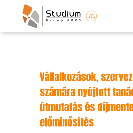

Vállalkozások, szerve
számára nyújtott taná
útmutatás és díjmente
előminősítés