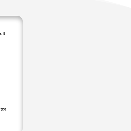
olt
utca