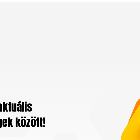
aktuális
gek között!