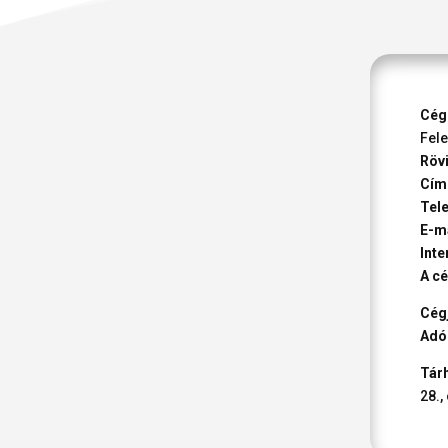
Cég
Fel
Rövi
Cím
Tele
E-ma
Inte
A cé
Cég
Adó
Tárh
28.,