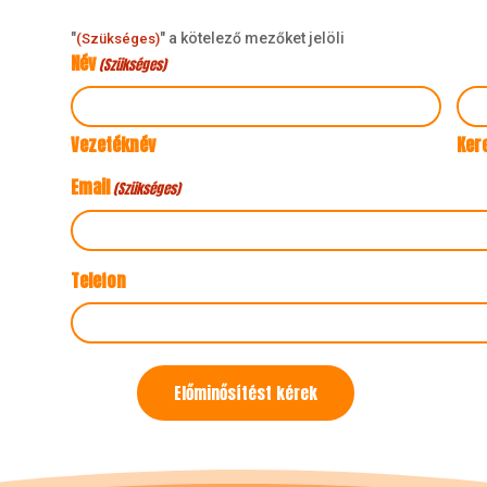
"
" a kötelező mezőket jelöli
(Szükséges)
Név
(Szükséges)
Vezetéknév
Ker
Email
(Szükséges)
Telefon
Kapcsolatfelvétel
Előminősítést kérek
célja