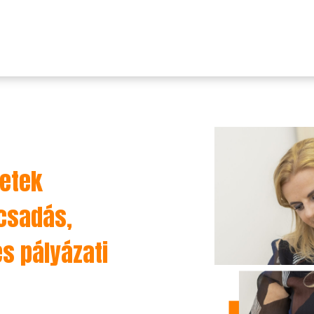
zetek
csadás,
s pályázati